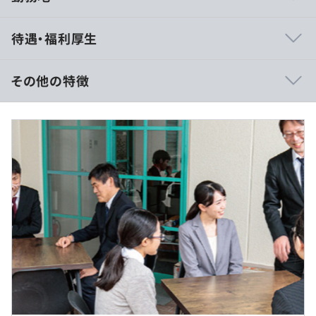
・外部講習受講補助制度
待遇・福利厚生
・資格取得奨励金（お祝い金）制度あり
・社内勉強会（AIR Academy）実施
・オンライントレーニング利用可
その他の特徴
■賃金形態：月給制（日給月給）
■賃金の決定方法：当社規定により決定
■月給：245,000円（院了）、235,000円（大卒）
ご入社にあわせて、業務に最適なマシンをご用意します。
■基本給：院了21.2万円、大卒20.2万円
■固定残業代：あり
（院了／大卒33,000円）※15時間分。超過分は別途支給
※入社6年目より全員年俸制へ移行
プロジェクトごとに選択
（※
想定年収
は年収提示額を保証するものではありません）