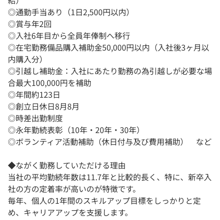
給）
◎通勤手当あり（1日2,500円以内）
◎賞与年2回
◎入社6年目から全員年俸制へ移行
◎在宅勤務備品購入補助金50,000円以内（入社後3ヶ月以
内購入分）
◎引越し補助金：入社にあたり勤務の為引越しが必要な場
合最大100,000円を補助
◎年間約123日
◎創立日休日8月8月
◎時差出勤制度
◎永年勤続表彰（10年・20年・30年）
◎ボランティア活動補助（休日付与及び費用補助） など
◆ながく勤務していただける理由
当社の平均勤続年数は11.7年と比較的長く、特に、新卒入
社の方の定着率が高いのが特徴です。
毎年、個人の1年間のスキルアップ目標をしっかりと定
め、キャリアアップを支援します。