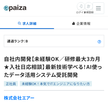
ログイン
新規登録
求人詳細
企業情報
転職・キャリア
未経験転職
求人検索
通過ランク：B
新卒就活
求人検索
インタビュー
自社内開発【未経験OK／研修最大3カ月
学習
求人検索
インタビュー
転職成功ガイド
★入社日応相談】最新技術学べる！AI使っ
本選考
スキルチェック
講座一覧
たデータ活用システム受託開発
転職成功ガイド
転職エージェント
ゲーム・マンガ
インターン
プログラミング言語
正社員
問題集
未経験OK！本気でITエンジニアになりたい方
メディア
SQL
4択課題
株式会社エアー
新卒エージェント
paizaとは？
Tech Team Journal
評価結果一覧
ナレッジ