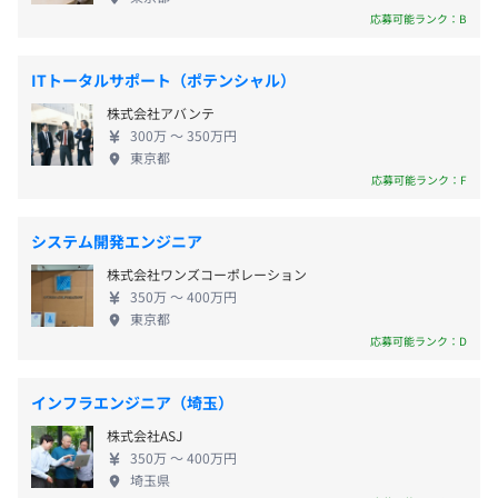
回します。
ス／海外製品・サービスのプレセールスエンジニア
応募可能ランク：B
学びたい技術や向かいたいキャリアパスなど、しっかりヒ
・海外製品（開発ツール）を使ったシステム開発エ
アリングしてサポートしていきます。
ンジニア ・エンタープライズシステム開発エンジニ
・残業代（固定+超過分）
ITトータルサポート（ポテンシャル）
ア ・自社製品・サービス／海外製品・サービスのサ
・通勤費（上限 2500円／日）
株式会社アバンテ
ポートエンジニア、QAエンジニア 当社では様々な種
・在宅勤務手当
300万 〜 350万円
類のエンジニア職があり、社員はそれぞれの適性に
・諸手当
東京都
東京58名、本社24名です。
あったフィールドで活躍しています。 ◆こんな環境
応募可能ランク：F
うち、7～8割はエンジニア（QA、ユーザーサポート、セ
でお仕事をしていただきます 出社とテレワーク（在
ールスエンジニア含む）で構成されいます。
宅勤務）を組み合わせたハイブリッドなワークスタ
システム開発エンジニア
イル： 「必要な時に出社する」をベースにその日の
年2回あり（支給月：7月、1月）
株式会社ワンズコーポレーション
業務に合わせて、出社／在宅を選択して勤務します。
※業績連動型
350万 〜 400万円
オフィスもオープンスペースとし、出社した際は、
東京都
業務や好みに応じて最適な場所を選んで一日を過ご
応募可能ランク：D
します。 また、就業条件／福利厚生面でも皆さんの
ワークスタイルを支援します。 ◎在宅勤務手当3,000
年1回（期首7月）
インフラエンジニア（埼玉）
円 ◎残業代15時間分含む（別途15時間超の残業手当
株式会社ASJ
も支給） ◎通勤手当あり（1日2,500円以内） ◎賞与
350万 〜 400万円
年2回 ◎入社6年目から全員年俸制へ移行 ◎在宅勤務
埼玉県
備品購入補助金50,000円以内（入社後3ヶ月以内購入