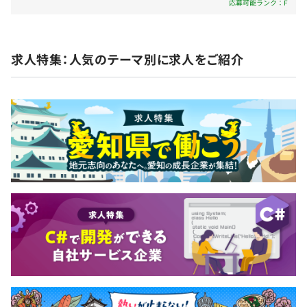
応募可能ランク：F
社会保険完備（健康保険・厚生年金加入・雇用保険・労災
分） ◎引越し補助金：入社にあたり勤務の為引越し
保険）
案件によりますが、外部パートナーも含め、総勢20名以
が必要な場合最大100,000円を補助 ◎年間約123日 ◎
上で関わる大規模システムもあります。
創立日休日8月8月 ◎時差出勤制度 ◎永年勤続表彰
求人特集：人気のテーマ別に求人をご紹介
ただし、その中でも細かいグループは4～6名程度で構成
（10年・20年・30年） ◎ボランティア活動補助（休
されています。
日付与及び費用補助） など ◆ながく勤務していた
無期雇用
1プロジェクトの単位期間は、短いもので3カ月程度、長
だける理由 当社の平均勤続年数は11.7年と比較的長
いものでは数年です。
く、特に、新卒入社の方の定着率が高いのが特徴で
す。 毎年、個人の1年間のスキルアップ目標をしっか
りと定め、キャリアアップを支援します。 ◎産休育
3カ月（待遇の変更はありません）
休制度※実績あり ◎有休取得率約64％ ◎外部講習受
講補助制度 ◎資格取得奨励金制度 ◎永年勤続表彰
（10年・20年・30年） ◆こんな人たちとお仕事して
いただきます 当社では、新卒で当社に入社した社員
が、全社員の半数以上います。 皆さんと年齢の近い
先輩も多く活躍しています。 皆さんと同じ経験を経
て、キャリアを積んで現在の仕事に就いていますの
で、様々なアドバイスをもらえます。 ◆こんな方々
と一緒にお仕事をしたいです 当社の企業理念は「社