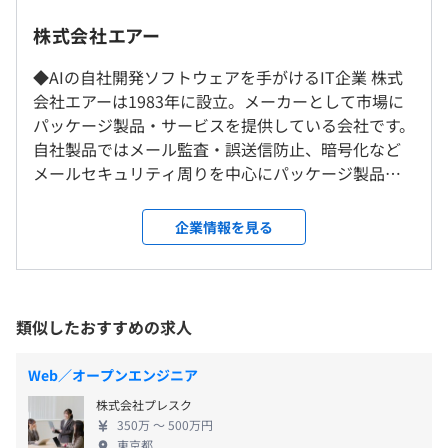
※本社は大阪にありますが、東京在住の方（東京勤務希望
株式会社エアー
の方）の本社転勤の可能性は極めて低いです。
9：00〜17：30（実働7.5H）
◆AIの自社開発ソフトウェアを手がけるIT企業 株式
※現在シフト勤務制導入中です。
会社エアーは1983年に設立。メーカーとして市場に
就業場所の変更範囲
（始業7：00～11：00、終業15：30～19：30の範囲内）
パッケージ製品・サービスを提供している会社です。
＜雇入時＞
休憩時間：12:00〜13:00（60分）
チーム内の連携は密におこなっています。
自社製品ではメール監査・誤送信防止、暗号化など
東京事業所および自宅（在宅勤務の場合）
平均残業時間：10時間程度
外部パートナー、客先エンジニアとの接点も多いです。
メールセキュリティ周りを中心にパッケージ製品を
＜変更範囲＞
おとなしく黙々とがんばるタイプの方から、社交的な方ま
開発、サービスを提供しています。自社内受託開発で
会社の定める場所（テレワークを行う場所を含む）
でいろいろな人がいます。
は、海外パッケージ製品を利用して、データサイエ
企業情報を見る
ンス、ビッグデータ解析などのシステム開発を手が
・完全週休2日制
受動喫煙防止措置に関する事項
【開発環境】
けています。当社が提供する製品・サービスのご利用
・年末年始休暇
従業員に対する受動喫煙対策：あり
OS：Linux、Windows
は、大規模システムを含めて700社・300万ユーザを
・有給休暇
対策内容：敷地内禁煙
言語：JavaScript、独自の開発ツールなど
超える人気のサービスです。AIを取り込んだメール日
類似したおすすめの求人
・慶弔休暇
常監視ソリューションの提供も予定しており、デー
・GW休暇
タサイエンス、AI、機械学習、ビッグデータなど、最
・創立記念日休暇
Web／オープンエンジニア
先端の技術も積極的に取り入れています。 ◆皆さん
・災害ボランティア特別休暇
東京メトロ日比谷線「神谷町駅」すぐ（地下入口ビル直
半期毎の目標設定をおこないます。
株式会社プレスク
にはこんなお仕事をしていただきます。 ・自社製
※夏季休暇分は有休にプラスし、任意の日程で取得
結）
350万 〜 500万円
振り返り面談で自己評価、上長評価をおこない、PDCAを
品・サービスの開発エンジニア ・自社製品・サービ
東京都