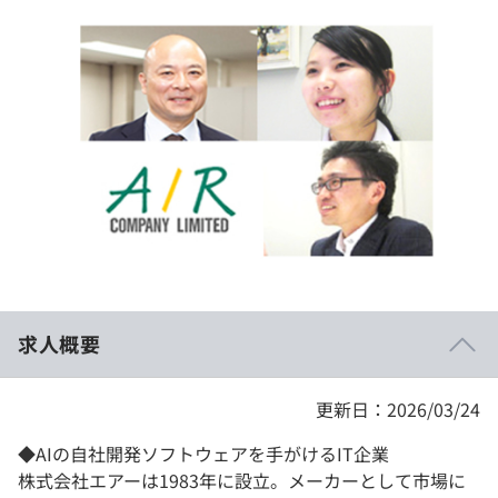
イベント・セミナー
paiza times
再チャレンジ結果一覧
リファレンス
インタビュー
note
就活成功ガイド
プラン
個人向けプラン
法人向けプラン
学校向けプラン
求人概要
契約内容・クーポン
更新日：2026/03/24
◆AIの自社開発ソフトウェアを手がけるIT企業
株式会社エアーは1983年に設立。メーカーとして市場に