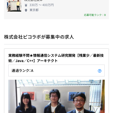
http://www.csis.u-tokyo.ac.jp/
330万 〜 400万円
東京都
など
応募可能ランク：B
株式会社ピコラボが募集中の求人
・社内勉強会の開催
・社外勉強会・カンファレンス参加費用の補助
実務経験不問★情報通信システム研究開発【残業少／最新技
術／Java／C++】アーキテクト
相談の上、ご希望のマシンを支給致します。
通過ランク：A
プロジェクトごとに選択、オブジェクト指向、アジャイ
ル、スクラム、プロトタイピング