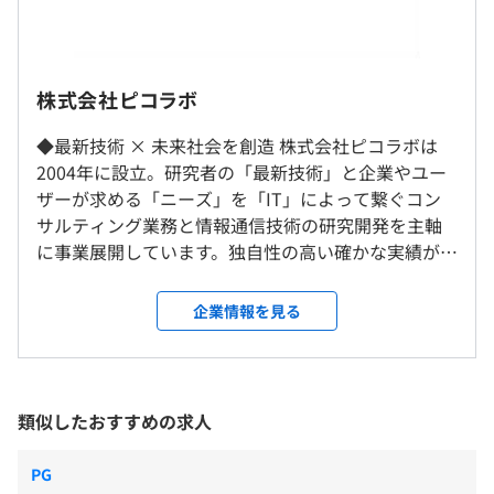
会審議映像検索システム」を開発。
09：00～18：00（所定労働時間8時間 ／完全裁量労働
【主な利用技術：PHP、Symfony、PostgreSQL、
制）
Silverlight】
休憩時間：休憩60分 ※時間は業務の都合により各々の自
http://gclip1.grips.ac.jp/video/
株式会社ピコラボ
主性に任せています
平均残業時間：基本残業はありません
◆最新技術 × 未来社会を創造 株式会社ピコラボは
◆心理学分野におけるコンピュータ適応型テストアプリの
2004年に設立。研究者の「最新技術」と企業やユー
作成と評価
・東京メトロ「赤坂見附」駅より徒歩4分
ザーが求める「ニーズ」を「IT」によって繋ぐコン
東京大学医学部付属病院心理内科において、Android端末
サルティング業務と情報通信技術の研究開発を主軸
を利用した段階反応（IRT）モデルによるコンピュータ適
・完全週休2日制（土日）
に事業展開しています。独自性の高い確かな実績が認
応型テスト（CAT）アプリケーションを開発。
・祝日
められ、主に国公立大学や大手企業、官公庁関係の
【主な利用技術：Android 2.3.X, 4.0.X】
・夏季休暇
顧客へシステム提供しています。 ◆IT技術のスペシ
企業情報を見る
・年末年始休暇
ャリスト集団◎技術向上へ 弊社には、情報通信技術
◆インド地名マッチングウェブシステム
・慶弔休暇
分野の大学・大学院で教えていた者や博士号・修士
東京大学水島研究室で作成したインド地名語辞書を利用
・育休／産休
号を持つ者など、ITのスペシャリスト達が所属してい
し、地名を入力すると地名語辞書中の類似した地名リスト
・有給休暇
ます。最先端技術に接する機会も多く、最新論文を読
候補とその位置を地図上に表示する
類似したおすすめの求人
※年間休日120日以上
み、意見交換をしながら実際に動くシステムを作る
「IndeaPlaceFinder」を開発。
など、学ぶ姿勢があるエンジニアにとって自身のス
【主な利用技術：Symfony、SS-Join、Sqlite3、Google
PG
キルや知識向上を図れる環境が整っています。 ◆志
Maps API（JavaScript v3）】