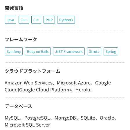
開発言語
Java
C++
C＃
PHP
Python3
フレームワーク
Symfony
Ruby on Rails
.NET Framework
Struts
Spring
クラウドプラットフォーム
Amazon Web Services、Microsoft Azure、Google
Cloud(Google Cloud Platform)、Heroku
データベース
MySQL、PostgreSQL、MongoDB、SQLite、Oracle、
Microsoft SQL Server