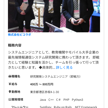
株式会社ピコラボ
担当するプロジェクトそれぞれの領域に関する技術スキ
ル・ビジネス経験を持った事業部長（各プロジェクトの
職務内容
PM）1名とアーキテクト、コンサルタント、システムエン
システムエンジニアとして、教育機関やモバイル大手企業の
ジニアで構成されます。
最先端情報通信システム研究開発に携わって頂きます。 即戦
力として経験と知識を活かし、チームを引っ張って行って頂
きたいと思います。 ◆具体的...
詳しく見る
職種名
研究開発システムエンジニア（即戦力）
給与
400万 〜 800万円
勤務地
東京都港区赤坂4-1-30
開発環境
Java
C++
C＃
PHP
Python3
フレームワー
Symfony
Ruby on Rails
.NET Framework