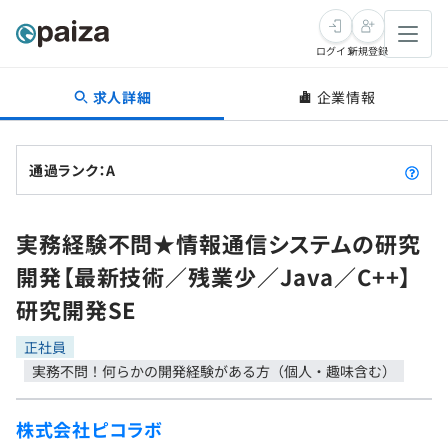
ログイン
新規登録
求人詳細
企業情報
転職・キャリア
未経験転職
求人検索
通過ランク：A
新卒就活
求人検索
インタビュー
実務経験不問★情報通信システムの研究
学習
求人検索
インタビュー
転職成功ガイド
開発【最新技術／残業少／Java／C++】
本選考
スキルチェック
講座一覧
研究開発SE
転職成功ガイド
転職エージェント
ゲーム・マンガ
インターン
プログラミング言語
正社員
問題集
実務不問！何らかの開発経験がある方（個人・趣味含む）
メディア
SQL
4択課題
新卒エージェント
株式会社ピコラボ
paizaとは？
Tech Team Journal
評価結果一覧
ナレッジ