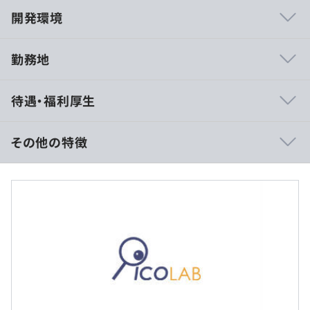
開発環境
勤務地
・各領域に関する技術スキル・ビジネス経験を持ったPM
待遇・福利厚生
のもと、最先端の情報通信システム研究開発に携わること
ができます。
・情報工学分野の前大学教員や研究開発スペシャリストが
その他の特徴
数多く在籍しているので、着実にスキルや知識を身に付け
て行くことができます。
◆年俸制
・原則として裁量労働制となっており、実際の作業時間も
※経験・能力を考慮の上、弊社規定により決定。
月150時間程度（社員平均）で残業はほとんどありませ
ん。
（※
想定年収
は年収提示額を保証するものではありません）
◆国会審議映像検索システム
政策研究大学院大学「比較議会情報プロジェクト」の「国