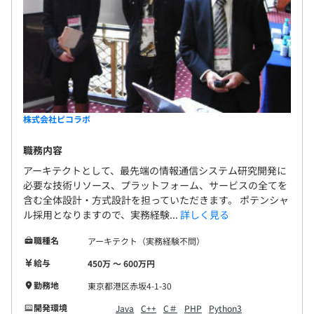
Docker、VMware vSphere、Kubernetes
株式会社ピコラボ
職務内容
Apache Hadoop、Apache HBase、pandas、scikit-
アーキテクトとして、最先端の情報通信システム研究開発に
learn、Jupyter Notebook、NumPy
必要な技術リソース、プラットフォーム、サービスの全てを
含む全体設計・方式設計を担っていただきます。 ポテンシャ
ル採用となりますので、実務経験...
詳しく見る
職種名
アーキテクト（実務経験不問）
給与
450万 〜 600万円
勤務地
東京都港区赤坂4-1-30
開発環境
Java
C++
C＃
PHP
Python3