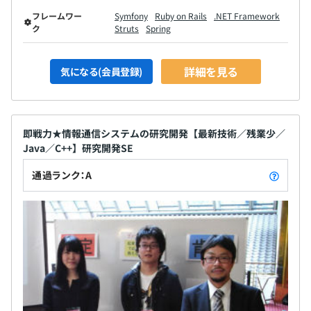
フレームワー
Symfony
Ruby on Rails
.NET Framework
ク
Struts
Spring
各プロジェクトは、事業部を横断する形で必要なスキル・
ロールのメンバーによるチームを編成して実施します。
詳細を見る
気になる(会員登録)
毎年10月から参加プロジェクトの各PM、所属事業部長、
即戦力★情報通信システムの研究開発【最新技術／残業少／
社長による評価を行っており、評価結果だけでなくプロジ
Java／C++】研究開発SE
ェクト・事業部・会社の課題や改善策について、納得でき
るまで直接議論できます。
通過ランク：A
全社21名
内エンジニア16名で構成されています。