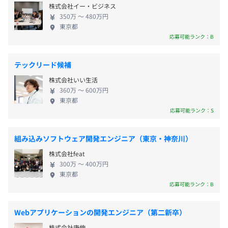
株式会社イー・ビジネス
向性を尊重◎裁量制 入社後は「ソフトウェア事業
http://newspat.csis.u-tokyo.ac.jp/placefinder/
350万 〜 480万円
・交通費全額支給
部」「ネットワーク事業部」「知識情報処理事業
東京都
部」のいずれかの部へ配属して頂きますが、志向性
◆マルチファセットによる文書群分析システム研究開発支
応募可能ランク：B
やご経験を考慮し、配属部署を決定します。また、技
援
術系社員は原則として裁量労働制となっており、実
北海道大学吉岡研究室で開発された「NSContrast：世界
テックリード候補
際の作業時間も月150時間程と殆ど残業はありませ
ニュース比較分析システム」にインタラクティブなビジュ
業績連動賞与年1回支給(冬)
株式会社いい生活
ん。技術者目線に立った風土となっております。
アルウェブインタフェースを追加。
360万 〜 600万円
【主な利用技術：XML、jQuery、jqplot、 AJAX、
東京都
groonga】
応募可能ランク：S
昇給査定年1回(4月)
◆教材協調開発システムCOOLL
組み込みソフトウェア開発エンジニア（東京・神奈川）
文部科学省教育GP事業（2008-2010年）として、津田塾
株式会社feat
大学様向けに開発。
300万 〜 400万円
http://coollweb.tsuda.ac.jp/
・各種社会保険完備
東京都
応募可能ランク：B
◆CSIS統計データベースシステム
東京大学空間情報科学研究センター様向けに開発（2009
Webアプリケーションの開発エンジニア（第二新卒）
年）。
試用期間3ヶ月
株式会社庚伸