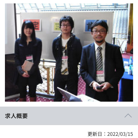
イベント・セミナー
paiza times
再チャレンジ結果一覧
リファレンス
インタビュー
note
就活成功ガイド
プラン
個人向けプラン
法人向けプラン
学校向けプラン
契約内容・クーポン
求人概要
更新日：2022/03/15