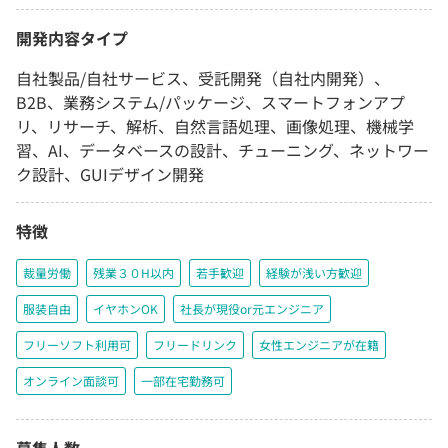
開発内容タイプ
自社製品/自社サービス、受託開発（自社内開発）、
B2B、業務システム/パッケージ、スマートフォンアプ
リ、リサーチ、解析、自然言語処理、画像処理、機械学
習、AI、データベースの設計、チューニング、ネットワー
ク設計、GUIデザイン開発
特徴
裁量労働
残業３０H以内
若手歓迎
経験が浅い方歓迎
服装自由
イヤホンOK
社長が現役or元エンジニア
フリーソフト利用可
フリードリンク
女性エンジニアが在籍
オンライン面談可
一部在宅勤務可
募集人数