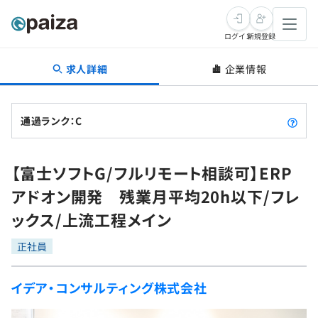
ログイン
新規登録
求人詳細
企業情報
転職・キャリア
未経験転職
求人検索
通過ランク：C
新卒就活
求人検索
インタビュー
【富士ソフトG/フルリモート相談可】ERP
学習
求人検索
インタビュー
転職成功ガイド
アドオン開発 残業月平均20h以下/フレ
本選考
スキルチェック
講座一覧
ックス/上流工程メイン
転職成功ガイド
転職エージェント
ゲーム・マンガ
インターン
プログラミング言語
正社員
問題集
メディア
SQL
4択課題
イデア・コンサルティング株式会社
新卒エージェント
paizaとは？
Tech Team Journal
評価結果一覧
ナレッジ