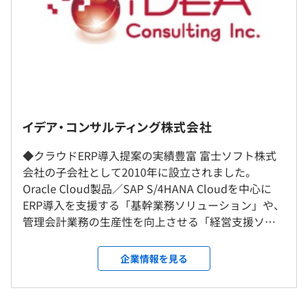
＜月給＞
230,000円〜
＜昇給有無＞
有（年1回）
＜残業手当＞
有
イデア・コンサルティング株式会社
全社的にリモートワークを推奨しており、技術系社員の7
＜給与補足＞
◆クラウドERP導入提案の実績豊富 富士ソフト株式
～8割が在宅勤務です。
予定年収はあくまでも目安の金額であり、選考を通じて上
会社の子会社として2010年に設立されました。
※お客様先プロジェクト参画により、顧客訪問（週1回程
下する可能性があります。
Oracle Cloud製品／SAP S/4HANA Cloudを中心に
度）あり。
ERP導入を支援する「基幹業務ソリューション」や、
管理会計業務の生産性を向上させる「経営支援ソリ
＜転勤＞
ューション」を提供しています。コンサル～運用保守
なし
まで一気通貫の体制が強みです。 ◆リーディングカ
企業情報を見る
ンパニーを目指す ERPを専門に扱うITコンサルティ
（※
想定年収
は年収提示額を保証するものではありません）
就業場所の変更範囲
ング会社として、富士ソフトグループの中で独自性
＜雇入時＞
を発揮しています。Oracle／SAPソリューション事業