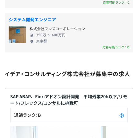
応募可能ランク：C
＜各手当・制度補足＞
システム開発エンジニア
通勤手当：会社規定による
株式会社ワンズコーポレーション
厚生年金基金：全国情報サービス産業企業年金基金
350万 〜 400万円
退職金制度：会社規定による
東京都
応募可能ランク：D
半年に1度、評価面談を通してキャリアアップの評価をお
イデア・コンサルティング株式会社が募集中の求人
こないます。
早期に昇進昇格のチャンスもあります。
SAP ABAP、Fioriアドオン設計開発 平均残業20h以下/リモ
ート/フレックス/コンサルに挑戦可
社会保険完備（健康保険・厚生年金加入・雇用保険・労災
通過ランク：B
保険）