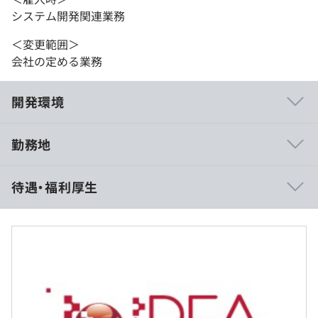
システム開発関連業務
＜変更範囲＞
会社の定める業務
開発環境
勤務地
志向に応じて、様々なキャリアパスを設計できます。
待遇・福利厚生
例）業務コンサルタント／PM／技術スペシャリストなど
◎Oracle社／SAP社の豊富な研修と当社のノウハウでキャ
リアアップをサポートします。
半年に1度、評価面談を通してキャリアアップを評価。昇
＜賃金形態＞
進昇格のチャンスもあり。
月給制
一般職は月給制。残業代は1分単位でお支払い致します。