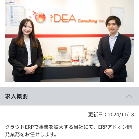
イベント・セミナー
paiza times
再チャレンジ結果一覧
リファレンス
インタビュー
note
就活成功ガイド
プラン
個人向けプラン
法人向けプラン
学校向けプラン
求人概要
契約内容・クーポン
更新日：2024/11/18
クラウドERPで事業を拡大する当社にて、ERPアドオン開
発業務をお任せします。