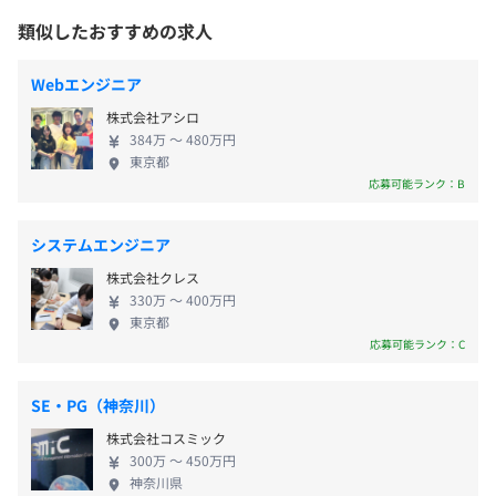
東京本社、および自宅
を手がけていた前身企業での豊富な経験もあり、25
類似したおすすめの求人
＜変更範囲＞
＜標準的な勤務時間帯＞
年間にわたる業務実績を積み重ねています。クラウド
会社の定める場所（テレワークを行う場所を含む）
9:00～17:30
ERPビジネスにおける国内のリーディングカンパニー
Webエンジニア
※フレックスタイム制（フルフレックス）
を目指しており、事業成長に貢献してくださる新た
株式会社アシロ
時間外労働有無：有
受動喫煙防止措置に関する事項
な仲間を募集中です！ ◆全工程に携わり課題解決に
384万 〜 480万円
休憩時間：60分（12:00～13:00）
屋内全面禁煙
尽力する 「クライアント企業の事業発展につなげる
東京都
平均残業時間：月平均20時間
ソリューション提案」に定評があります。クライアン
応募可能ランク：B
トの業務内容をしっかりと理解した上で、コンサル
ティング・構築・運用保守まで幅広く携わり、課題
システムエンジニア
を解決していくやりがいの大きい仕事です。全体を見
各線秋葉原駅より徒歩4分程
株式会社クレス
■年間休日：122日（完全週休2日制／土日祝、年末年
渡しながら業務改革に取り組めたり、ERPだけでなく
330万 〜 400万円
始）
その周りのソリューションも提案できるため、相乗
東京都
■年次有給休暇：初年度10日～最高20日
効果を生み出せるおもしろさも感じられます。
応募可能ランク：C
※入社月に有給付与（日数は入社月により変動あり、以
降は就業規則に基づき付与）
SE・PG（神奈川）
■その他：特別休暇（年3日間、有給とは別に取得可
株式会社コスミック
能）、慶弔休暇、研修休暇 等
300万 〜 450万円
神奈川県