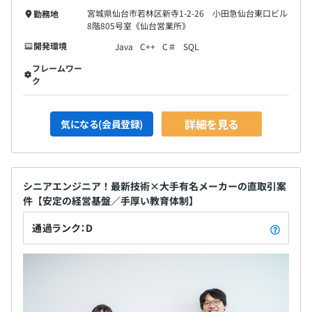
宮城県仙台市若林区新寺1-2-26 小田急仙台東口ビル
勤務地
8階805号室《仙台営業所》
開発環境
Java
C++
C＃
SQL
フレームワー
ク
詳細を見る
気になる(会員登録)
シニアエンジニア！最新技術×大手有名メーカーの直取引案
件【安定の経営基盤／手厚い教育体制】
通過ランク：D