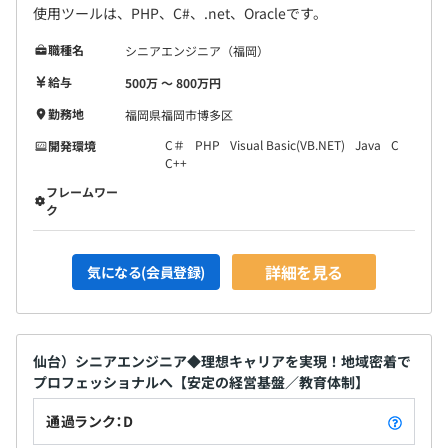
使用ツールは、PHP、C#、.net、Oracleです。
職種名
シニアエンジニア（福岡）
給与
500万 〜 800万円
勤務地
福岡県福岡市博多区
C＃
PHP
Visual Basic(VB.NET)
Java
C
開発環境
C++
フレームワー
ク
詳細を見る
気になる(会員登録)
仙台）シニアエンジニア◆理想キャリアを実現！地域密着で
プロフェッショナルへ【安定の経営基盤／教育体制】
通過ランク：D