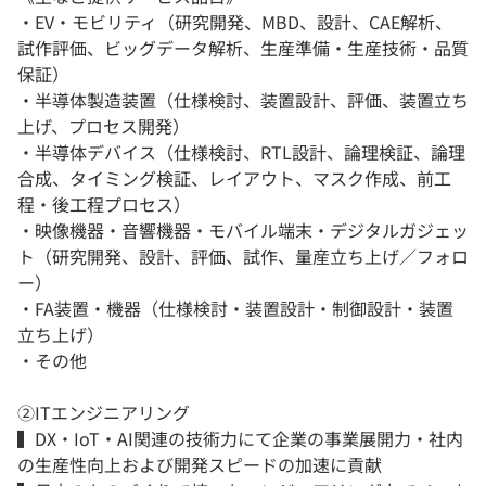
・EV・モビリティ（研究開発、MBD、設計、CAE解析、
試作評価、ビッグデータ解析、生産準備・生産技術・品質
保証）
・半導体製造装置（仕様検討、装置設計、評価、装置立ち
上げ、プロセス開発）
・半導体デバイス（仕様検討、RTL設計、論理検証、論理
合成、タイミング検証、レイアウト、マスク作成、前工
程・後工程プロセス）
・映像機器・音響機器・モバイル端末・デジタルガジェッ
ト（研究開発、設計、評価、試作、量産立ち上げ／フォロ
ー）
・FA装置・機器（仕様検討・装置設計・制御設計・装置
立ち上げ）
・その他
②ITエンジニアリング
▍DX・IoT・AI関連の技術力にて企業の事業展開力・社内
の生産性向上および開発スピードの加速に貢献