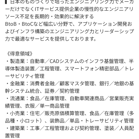
▍日本のものづくりで培ったエンジニアリング力でメーカ
ーだけでなくITサービス提供企業の慢性的なエンジニアリ
ソース不足を長期的・効果的に解決する
BtoB・BtoCなど幅広い分野で、アプリケーション開発お
よびインフラ構築のエンジニアリング力とリーダーシップ
力で最適なサービスを提供しております。
《得意領域》
・製造業：自動車／CADシステムのインフラ基盤管理、半
導体製造装置／工程管理、スマートフォン精密部品／トレ
ーサビリティ管理
・金融業：消費者金融／顧客マスタ管理、銀行／地銀の基
幹システム統合、証券／契約管理
・流通業：食品／在庫管理、自動車関連商品／営業販売実
績管理、衣服／単一商品管理
・小売業：住宅／販売原価積算管理、食品／在庫管理（多
品種・小ロット）、装飾品／単品・トレーサビリティ管理
・建築業：工事／工程管理および契約管理、塗装／人員配
置管理