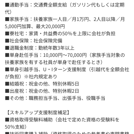
■通勤手当：交通費全額支給（ガソリン代もしくは定期
代）
■家族手当：扶養家族一人目／月1万円、2人目以降／月
5,000円加算、最大20,000円
■寮社宅：家賃・共益費の50％を上限に会社が負担
■社会保険：社会保険完備
■退職金制度：勤続年数3年以上
■単身赴任手当：10,000円～70,000円（家族手当対象の
扶養家族を有する社員が単身で赴任するとき）
■単身引越手当、U・Iターン支援制度（引越代を全額会社
が負担）※社内規定あり
■結婚祝：祝金の他、特別休暇5日
■出産祝：祝金の他、特別休暇2日
■その他：職務担当手当、出張手当、役職手当
【スキルアップ支援制度補足】
■資格取得受験料補助（会社で定めた資格の受験料を
50％支給）
■技術図書購入補助（資格取得のための参考書や専門書籍