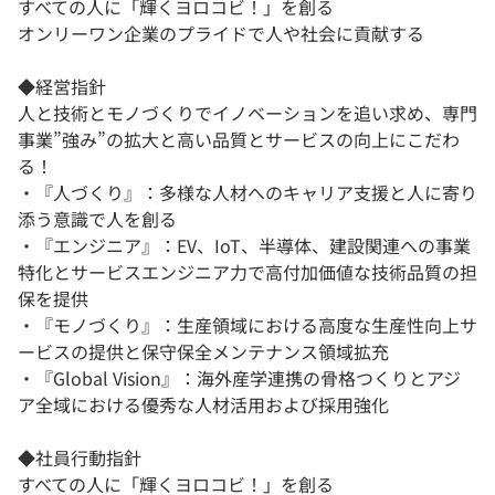
すべての人に「輝くヨロコビ！」を創る
オンリーワン企業のプライドで人や社会に貢献する
◆経営指針
人と技術とモノづくりでイノベーションを追い求め、専門
事業”強み”の拡大と高い品質とサービスの向上にこだわ
る！
・『人づくり』：多様な人材へのキャリア支援と人に寄り
添う意識で人を創る
・『エンジニア』：EV、IoT、半導体、建設関連への事業
特化とサービスエンジニア力で高付加価値な技術品質の担
保を提供
・『モノづくり』：生産領域における高度な生産性向上サ
ービスの提供と保守保全メンテナンス領域拡充
・『Global Vision』：海外産学連携の骨格つくりとアジ
ア全域における優秀な人材活用および採用強化
◆社員行動指針
すべての人に「輝くヨロコビ！」を創る