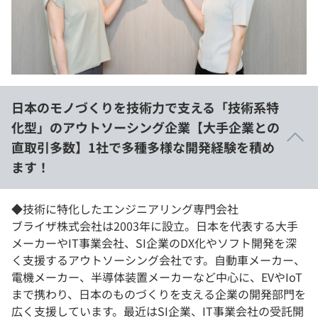
イベント・セミナー
paiza times
再チャレンジ結果一覧
リファレンス
インタビュー
note
就活成功ガイド
プラン
日本のモノづくりを技術力で支える「技術系特
個人向けプラン
化型」のアウトソーシング企業【大手企業との
直取引多数】1社で多種多様な開発経験を積め
法人向けプラン
ます！
学校向けプラン
◆技術に特化したエンジニアリング専門会社
契約内容・クーポン
ブライザ株式会社は2003年に設立。日本を代表する大手
メーカーやIT事業会社、SI企業のDX化やソフト開発を深
く支援するアウトソーシング会社です。自動車メーカー、
電機メーカー、半導体装置メーカーなど中心に、EVやIoT
まで携わり、日本のものづくりを支える企業の開発部門を
広く支援しています。最近はSI企業、IT事業会社の受託開