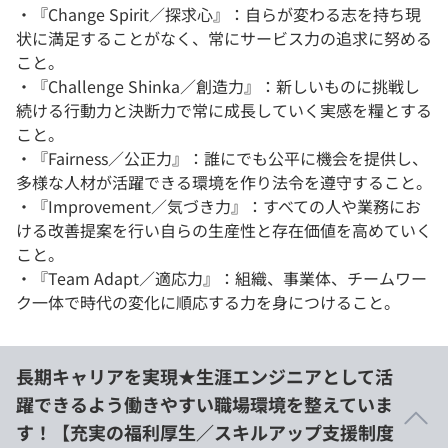
・『Change Spirit／探求心』：自らが変わる志を持ち現
状に満足することがなく、常にサービス力の追求に努める
こと。
・『Challenge Shinka／創造力』：新しいものに挑戦し
続ける行動力と決断力で常に成長していく実感を糧とする
こと。
・『Fairness／公正力』：誰にでも公平に機会を提供し、
多様な人材が活躍できる環境を作り法令を遵守すること。
・『Improvement／気づき力』：すべての人や業務にお
ける改善提案を行い自らの生産性と存在価値を高めていく
こと。
・『Team Adapt／適応力』：組織、事業体、チームワー
ク一体で時代の変化に順応する力を身につけること。
長期キャリアを実現★生涯エンジニアとして活
躍できるよう働きやすい職場環境を整えていま
す！【充実の福利厚生／スキルアップ支援制度