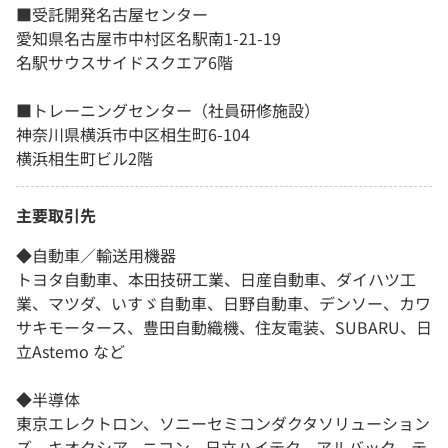
■受託開発名古屋センター
愛知県名古屋市中村区名駅南1-21-19
名駅サウスサイドスクエア6階
■トレーニングセンター（社員研修施設）
神奈川県横浜市中区相生町6-104
横浜相生町ビル2階
主要取引先
◆自動車／輸送用機器
トヨタ自動車、本田技研工業、日産自動車、ダイハツ工
業、マツダ、いすゞ自動車、日野自動車、デンソー、カワ
サキモータース、豊田自動織機、住友電装、SUBARU、日
立Astemo など
◆半導体
東京エレクトロン、ソニーセミコンダクタソリューション
ズ、キオクシア、ニコン、日立ハイテク、アルバック、テ