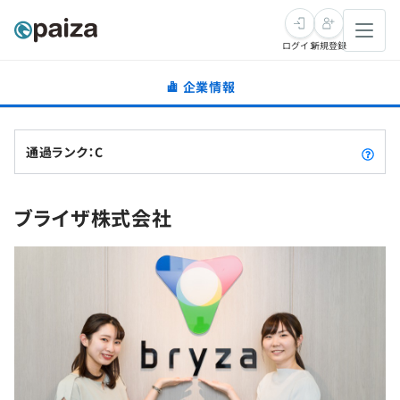
ログイン
新規登録
企業情報
転職・キャリア
未経験転職
求人検索
通過ランク：C
新卒就活
求人検索
インタビュー
ブライザ株式会社
学習
求人検索
インタビュー
転職成功ガイド
本選考
スキルチェック
講座一覧
転職成功ガイド
転職エージェント
ゲーム・マンガ
インターン
プログラミング言語
問題集
メディア
SQL
4択課題
新卒エージェント
paizaとは？
Tech Team Journal
評価結果一覧
ナレッジ