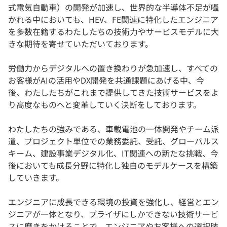
式電気自動車）の開発が加速し、世界的な半導体不足が囁
かれる中においても、HEV、FE関連に特化したエンジニア
を多数在籍するわたしたちの技術力やサービスモデルに大
きな期待を寄せていただいております。
労働力からデジタルへの置き換わりが急加速し、すべての
お客様がAIの活用やDX開発を共通課題にあげる中、今
後、わたしたちがこれまで提供してきた技術サービスをよ
り高度なものへと変革していく決断をしております。
わたしたちの強みである、車載電池の一体開発やチーム派
遣、プロジェクト単位での業務委託、受託、グローバルス
キーム、建設事業デジタル化、IT関連への新たな挑戦、今
後においても成長分野に特化し独自のモデルケースを構築
していきます。
エンジニアに成長できる環境の投資を強化し、経営とエン
ジニアが一体となり、ブライザにしかできない技術サービ
スに磨きをかけることで、エンジニアやお客様への選択肢