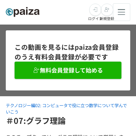
ログイン
新規登録
転職・キャリア
この動画を見るにはpaiza会員登録
のうえ有料会員登録が必要です
未経験転職
求人検索
無料会員登録して始める
新卒就活
求人検索
インタビュー
学習
求人検索
インタビュー
転職成功ガイド
本選考
テクノロジー編02: コンピュータで役に立つ数学について学んで
スキルチェック
講座一覧
転職成功ガイド
転職エージェント
いこう
＃07:グラフ理論
ゲーム・マンガ
インターン
プログラミング言語
問題集