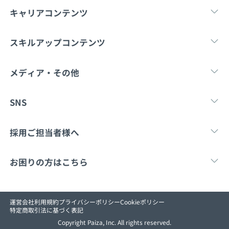
契約内容・クーポン
キャリアコンテンツ
転職・キャリア
未経験転職
新卒就
スキルアップコンテンツ
学習
スキルチェック
マンガ・ゲーム
メディア・その他
Tech Team Journal
paiza times
note
SNS
X
Facebook
採用ご担当者様へ
採用・教育をお考えの企業様へ
中途求人掲載はこ
お困りの方はこちら
paizaとは？
お問い合わせ
運営会社
利用規約
プライバシーポリシー
Cookieポリシー
特定商取引法に基づく表記
Copyright Paiza, Inc. All rights reserved.