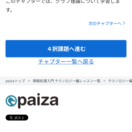
このチャプターでは、グラフ理論について学習しま
メディア
SQL
4択課題
す。
新卒エージェント
paizaとは？
Tech Team Journal
評価結果一覧
次のチャプターへ
ナレッジ
イベント・セミナー
paiza times
再チャレンジ結果一覧
リファレンス
インタビュー
４択課題へ進む
note
チャプター一覧へ戻る
就活成功ガイド
プラン
個人向けプラン
paizaトップ
情報処理入門 テクノロジー編レッスン一覧
テクノロジー編
法人向けプラン
学校向けプラン