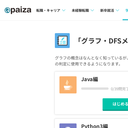
転職・キャリア
未経験転職
新卒就活
求人検索
求人検索
求人検索
本選考
「グラフ・DFS
インタビュー
インタビュー
インターン
転職成功ガイド
転職成功ガイド
グラフの概念はなんとなく知っているが
の判定に使用できるようになります。
新卒エージェ
転職エージェント
イベント・セ
Java編
インタビュー
0/39問完
就活成功ガイ
はじめ
Python3編