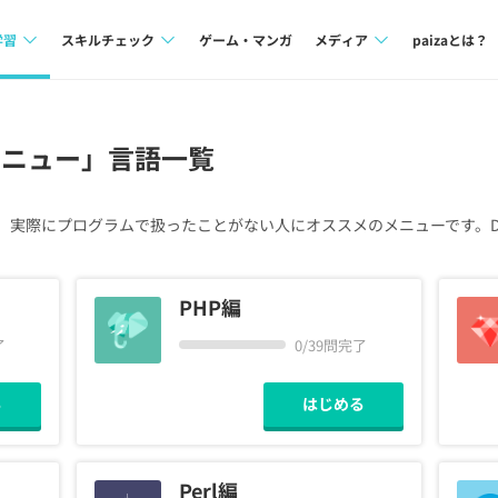
学習
スキルチェック
ゲーム・マンガ
メディア
paizaとは？
講座一覧
プログラミング言語
Tech Team Journal
メニュー」言語一覧
問題集
SQL
paiza times
4択課題
評価結果一覧
note
、実際にプログラムで扱ったことがない人にオススメのメニューです。D
ント
ナレッジ
再チャレンジ結果一覧
ミナー
リファレンス
PHP編
了
0/39問完了
プラン
ド
個人向けプラン
る
はじめる
法人向けプラン
学校向けプラン
Perl編