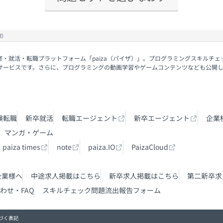
択）
修・就活・転職プラットフォーム「paiza（パイザ）」。プログラミングスキルチ
サービスです。さらに、プログラミングの動画学習やゲームコンテンツなども公開
験転職
新卒就活
転職エージェント
新卒エージェント
企業
マンガ・ゲーム
paiza times
note
paiza.IO
PaizaCloud
企業様へ
中途求人掲載はこちら
新卒求人掲載はこちら
第二新卒求
わせ・FAQ
スキルチェック問題流出報告フォーム
づく表記