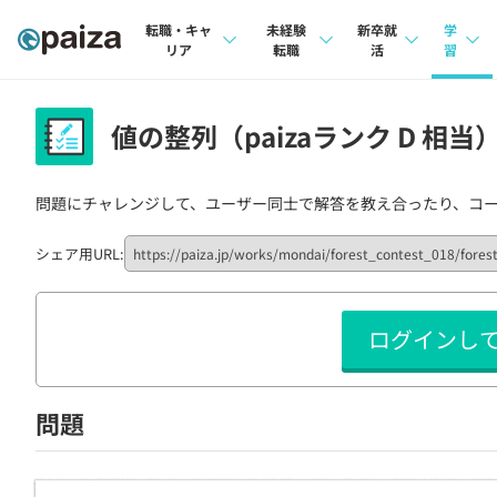
転職・キャ
未経験
新卒就
学
リア
転職
活
習
求人検索
求人検索
求人検索
講座
値の整列（paizaランク D 相当
本選考
インタビュー
インタビュー
問題
インターン
問題にチャレンジして、ユーザー同士で解答を教え合ったり、コ
転職成功ガイド
転職成功ガイド
4択課
新卒エージェント
転職エージェント
ナレ
シェア用URL:
イベント・セミナー
リフ
ログインし
インタビュー
プラン
就活成功ガイド
個人
問題
法人
学校