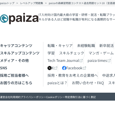
paizaトップ
レベルアップ問題集
paizaの森練習問題コンテスト過去問題セット18（言語
IT人材向け国内最大級の学習・研修・就活・転職プラッ
キルがある人ほど就職や転職が有利になる画期的なサ
キャリアコンテンツ
転職・キャリア
未経験転職
新卒就活
スキルアップコンテンツ
学習
スキルチェック
マンガ・ゲーム
メディア・その他
Tech Team Journal
paiza times
SNS
X
Facebook
採用ご担当者様へ
採用・教育をお考えの企業様へ
中途求
お困りの方はこちら
paizaとは？
お問い合わせ・FAQ
ス
運営会社
利用規約
プライバシーポリシー
Cookieポリシー
特定商取引法に基づく表記