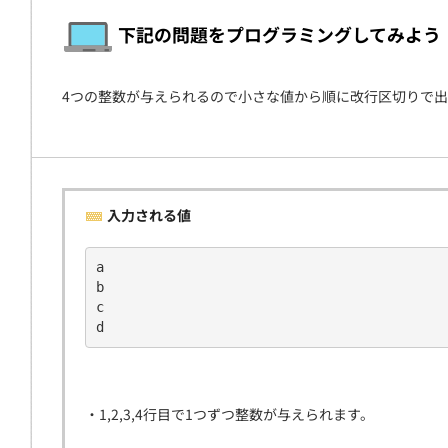
契約
下記の問題をプログラミングしてみよう
4つの整数が与えられるので小さな値から順に改行区切りで
入力される値
a
b
c
d
・1,2,3,4行目で1つずつ整数が与えられます。