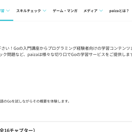
学習
スキルチェック
ゲーム・マンガ
メディア
paizaとは？
講座一覧
プログラミング言語
Tech Team Journal
問題集
SQL
paiza times
下さい！
Go
の入門講座からプログラミング経験者向けの学習コンテンツ
ク問題など、paizaは様々な切り口で
Go
の学習サービスをご提供しま
4択課題
評価結果一覧
note
ント
ナレッジ
再チャレンジ結果一覧
ミナー
リファレンス
プラン
語のGoを試しながらその概要を体験します。
ド
個人向けプラン
法人向けプラン
学校向けプラン
全
16
チャプター）