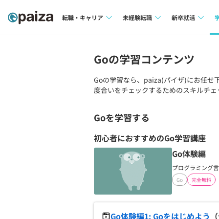
転職・キャリア
未経験転職
新卒就活
求人検索
求人検索
求人検索
Go
の学習コンテンツ
本選考
インタビュー
インタビュー
インターン
Go
の学習なら、paiza(パイザ)にお任せ
度合いをチェックするためのスキルチェッ
転職成功ガイド
転職成功ガイド
新卒エージェ
転職エージェント
Go
を学習する
イベント・セ
初心者におすすめの
Go
学習講座
インタビュー
Go体験編
プログラミング言
就活成功ガイ
Go
完全無料
Go体験編1: Goをはじめよう
（