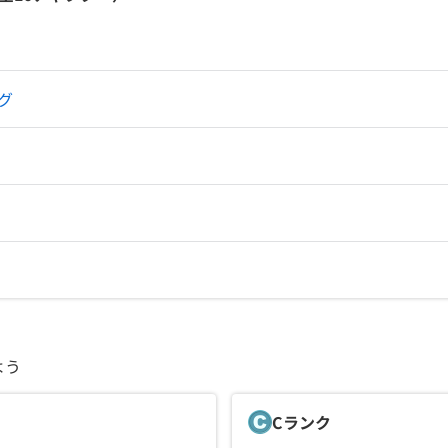
契約内容・クーポン
グ
よう
C
ランク