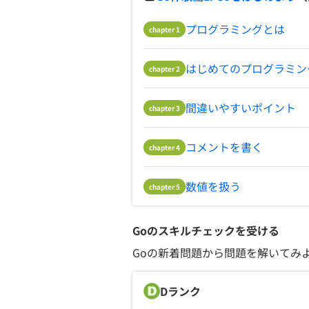
プログラミングとは
chapter
1
はじめてのプログラミン
chapter
2
間違いやすいポイント
chapter
3
コメントを書く
chapter
4
数値を扱う
chapter
5
Go
のスキルチェックを受ける
Go
の新着問題から問題を解いてみ
D
ランク