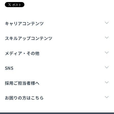
契約内容・クーポン
キャリアコンテンツ
転職・キャリア
未経験転職
新卒就
スキルアップコンテンツ
学習
スキルチェック
マンガ・ゲーム
メディア・その他
Tech Team Journal
paiza times
note
SNS
X
Facebook
採用ご担当者様へ
採用・教育をお考えの企業様へ
中途求人掲載はこ
お困りの方はこちら
paizaとは？
お問い合わせ