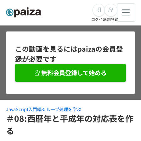
ログイン
新規登録
転職・キャリア
この動画を見るにはpaizaの会員登
録が必要です
未経験転職
求人検索
無料会員登録して始める
新卒就活
求人検索
インタビュー
学習
求人検索
インタビュー
転職成功ガイド
本選考
JavaScript入門編3: ループ処理を学ぶ
スキルチェック
講座一覧
転職成功ガイド
転職エージェント
＃08:西暦年と平成年の対応表を作
ゲーム・マンガ
インターン
プログラミング言語
る
問題集