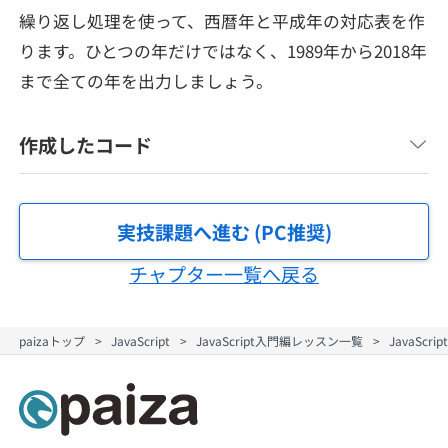
メディア
SQL
繰り返し処理を使って、西暦年と平成年の対応表を作
4択課題
新卒エージェント
ります。ひとつの年だけではなく、1989年から2018年
paizaとは？
Tech Team Journal
評価結果一覧
まで全ての年を出力しましょう。
ナレッジ
イベント・セミナー
paiza times
再チャレンジ結果一覧
リファレンス
作成したコード
インタビュー
note
就活成功ガイド
プラン
実技課題へ進む (PC推奨)
チャプター一覧へ戻る
個人向けプラン
法人向けプラン
paizaトップ
JavaScript
JavaScript入門編レッスン一覧
JavaSc
学校向けプラン