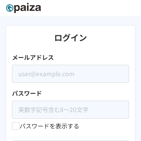
ログイン
メールアドレス
パスワード
パスワードを表示する