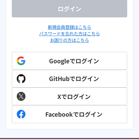
ログイン
新規会員登録はこちら
パスワードを忘れた方はこちら
お困りの方はこちら
Googleで
ログイン
GitHubでログイン
Xでログイン
Facebookでログイン