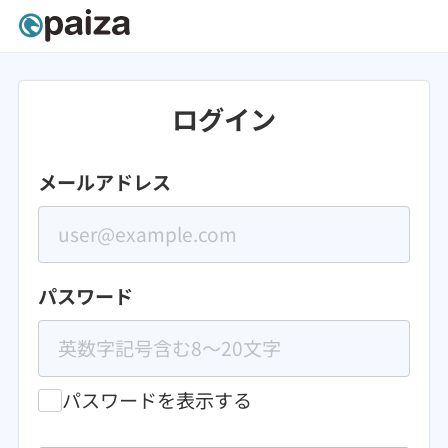
ログイン
メールアドレス
パスワード
パスワードを表示する