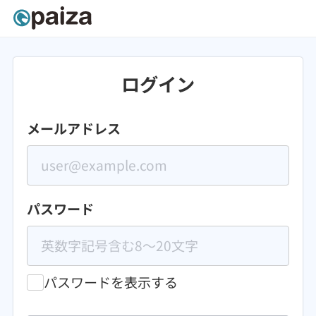
ログイン
メールアドレス
パスワード
パスワードを表示する