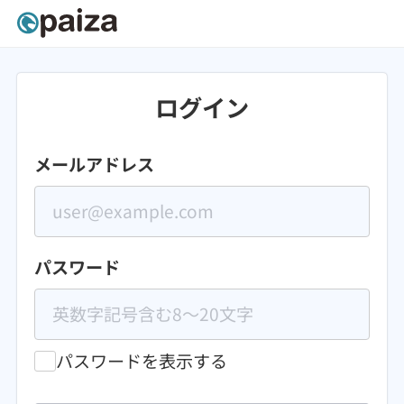
ログイン
メールアドレス
パスワード
パスワードを表示する