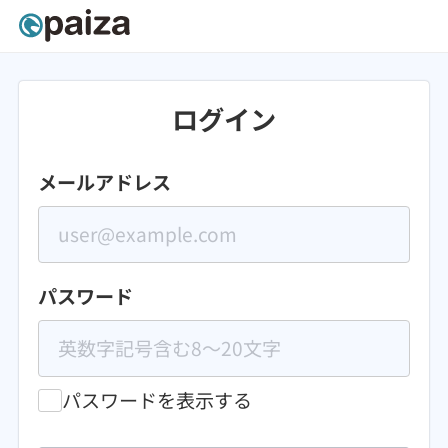
ログイン
メールアドレス
パスワード
パスワードを表示する