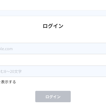
ログイン
を表示する
ログイン