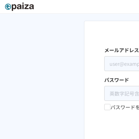
メールアドレス
パスワード
パスワード