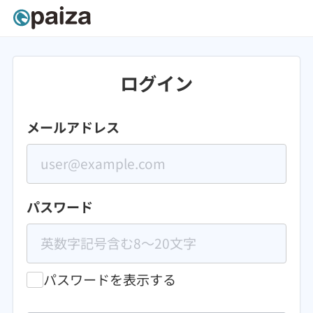
ログイン
メールアドレス
パスワード
パスワードを表示する