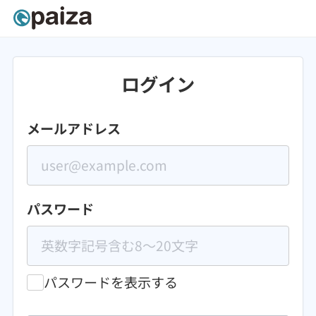
ログイン
メールアドレス
パスワード
パスワードを表示する