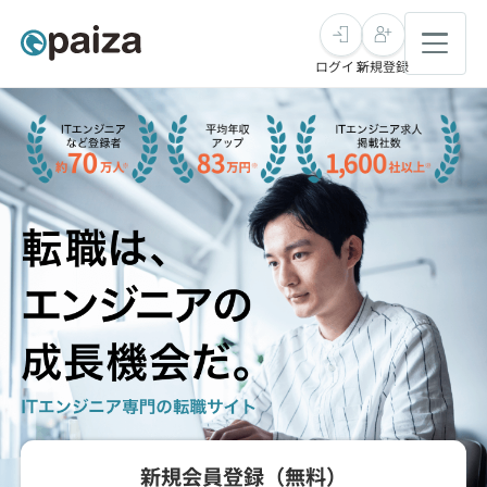
ログイン
新規登録
転職・キャリア
未経験転職
求人検索
新卒就活
求人検索
インタビュー
学習
求人検索
インタビュー
転職成功ガイド
本選考
スキルチェック
講座一覧
転職成功ガイド
転職エージェント
ゲーム・マンガ
インターン
プログラミング言語
問題集
新規会員登録（無料）