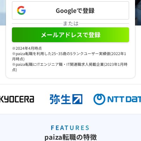
メディア
SQL
4択課題
Googleで
登録
新卒エージェント
paizaとは？
Tech Team Journal
または
評価結果一覧
ナレッジ
イベント・セミナー
メールアドレスで登録
paiza times
再チャレンジ結果一覧
リファレンス
※2024年4月時点
インタビュー
※paiza転職を利用した25~35歳のSランクユーザー実績値(2022年1
note
月時点)
※paiza転職にITエンジニア職・IT関連職求人掲載企業(2023年1月時
就活成功ガイド
点)
プラン
個人向けプラン
法人向けプラン
学校向けプラン
FEATURES
paiza転職の特徴